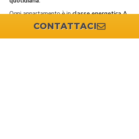
quotidiana
.
Ogni appartamento è in
classe energetica A
.
CONTATTACI